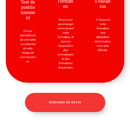
Formati
Evaluat
Test de
on
ion
positio
nneme
nt
Nous vous
A l'issue de
accompagn
votre
erons durant
formation
Il nous
votre
une
permettrons
formation, et
attestation
de connaitre
suivons
de formation
vos attentes
l'acquisition
vous sera
et votre
des
délivrée.
niveau de
connaissanc
connaissanc
es des
es.
formations
dispensées.
DEMANDE DE DEVIS