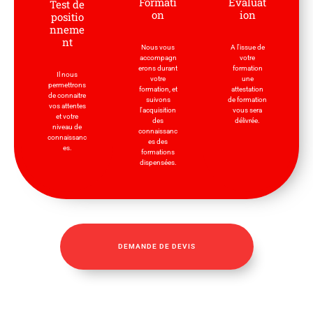
Formati
Evaluat
Test de
on
ion
positio
nneme
nt
Nous vous
A l'issue de
accompagn
votre
erons durant
formation
Il nous
votre
une
permettrons
formation, et
attestation
de connaitre
suivons
de formation
vos attentes
l'acquisition
vous sera
et votre
des
délivrée.
niveau de
connaissanc
connaissanc
es des
es.
formations
dispensées.
DEMANDE DE DEVIS