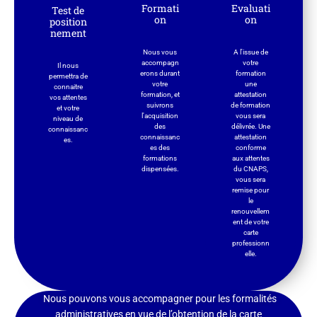
Formati
Evaluati
Test de
on
on
position
nement
Nous vous
A l'issue de
accompagn
votre
Il nous
erons durant
formation
permettra de
votre
une
connaitre
formation, et
attestation
vos attentes
suivrons
de formation
et votre
l'acquisition
vous sera
niveau de
des
délivrée. Une
connaissanc
connaissanc
attestation
es.
es des
conforme
formations
aux attentes
dispensées.
du CNAPS,
vous sera
remise pour
le
renouvellem
ent de votre
carte
professionn
elle.
Nous pouvons vous accompagner pour les formalités
administratives en vue de l’obtention de la carte