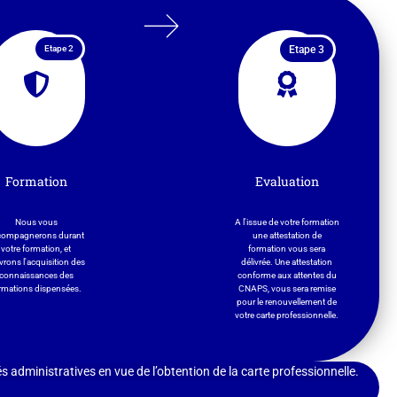
Etape 2
Etape 3
Formation
Evaluation
Nous vous
A l'issue de votre formation
compagnerons durant
une attestation de
votre formation, et
formation vous sera
vrons l'acquisition des
délivrée. Une attestation
connaissances des
conforme aux attentes du
rmations dispensées.
CNAPS, vous sera remise
pour le renouvellement de
votre carte professionnelle.
dministratives en vue de l’obtention de la carte professionnelle.