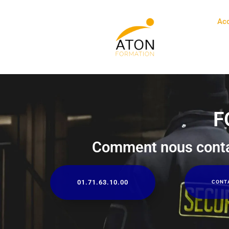
Acc
Aller
au
contenu
F
Comment nous conta
01.71.63.10.00
CONT