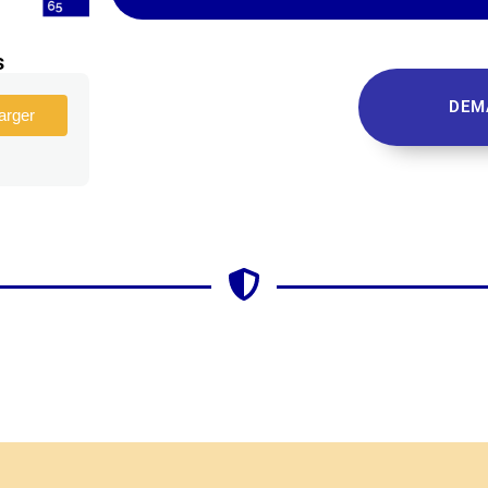
s
DEM
arger