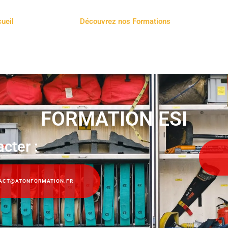
ueil
Découvrez nos Formations
FORMATION ESI
cter :
ACT@ATONFORMATION.FR