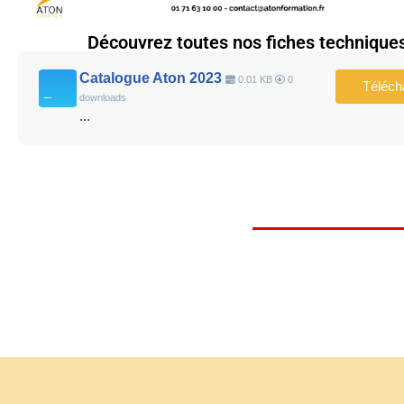
Découvrez toutes nos fiches technique
Catalogue Aton 2023
0.01 KB
0
Téléch
downloads
...