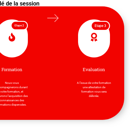
lé de la session
Etape 2
Etape 3
Formation
Evaluation
Nous vous
A l'issue de votre formation
compagnerons durant
une attestation de
votre formation, et
formation vous sera
vrons l'acquisition des
délivrée.
connaissances des
rmations dispensées.