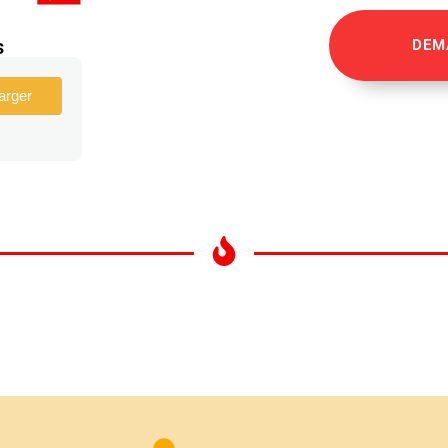
s
DEM
arger