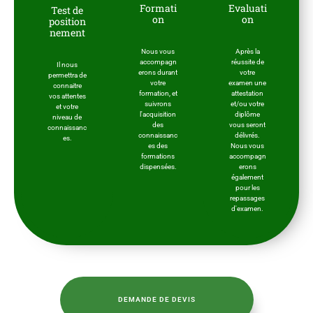
Formati
Evaluati
Test de
on
on
position
nement
Nous vous
Après la
accompagn
réussite de
Il nous
erons durant
votre
permettra de
votre
examen une
connaitre
formation, et
attestation
vos attentes
suivrons
et/ou votre
et votre
l'acquisition
diplôme
niveau de
des
vous seront
connaissanc
connaissanc
délivrés.
es.
es des
Nous vous
formations
accompagn
dispensées.
erons
également
pour les
repassages
d'examen.
DEMANDE DE DEVIS