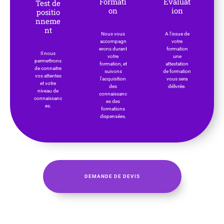
Formati
Evaluat
Test de
on
ion
positio
nneme
nt
Nous vous
A l'issue de
accompagn
votre
erons durant
formation
Il nous
votre
une
permettrons
formation, et
attestation
de connaitre
suivons
de formation
vos attentes
l'acquisition
vous sera
et votre
des
délivrée.
niveau de
connaissanc
connaissanc
es des
es.
formations
dispensées.
DEMANDE DE DEVIS