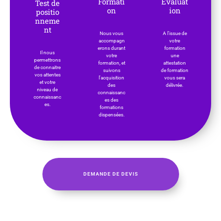
Formati
Evaluat
Test de
on
ion
positio
nneme
nt
Nous vous
A l'issue de
accompagn
votre
erons durant
formation
Il nous
votre
une
permettrons
formation, et
attestation
de connaitre
suivons
de formation
vos attentes
l'acquisition
vous sera
et votre
des
délivrée.
niveau de
connaissanc
connaissanc
es des
es.
formations
dispensées.
DEMANDE DE DEVIS