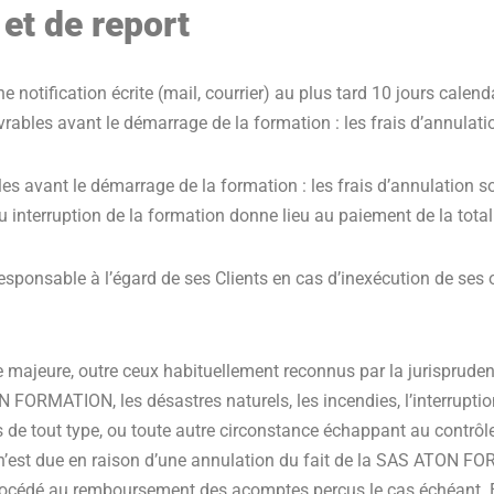
 et de report
une notification écrite (mail, courrier) au plus tard 10 jours calen
ouvrables avant le démarrage de la formation : les frais d’annula
bles avant le démarrage de la formation : les frais d’annulation 
interruption de la formation donne lieu au paiement de la totali
onsable à l’égard de ses Clients en cas d’inexécution de ses ob
 majeure, outre ceux habituellement reconnus par la jurisprudence
N FORMATION, les désastres naturels, les incendies, l’interrupt
ts de tout type, ou toute autre circonstance échappant au cont
 n’est due en raison d’une annulation du fait de la SAS ATON FO
océdé au remboursement des acomptes perçus le cas échéant. En